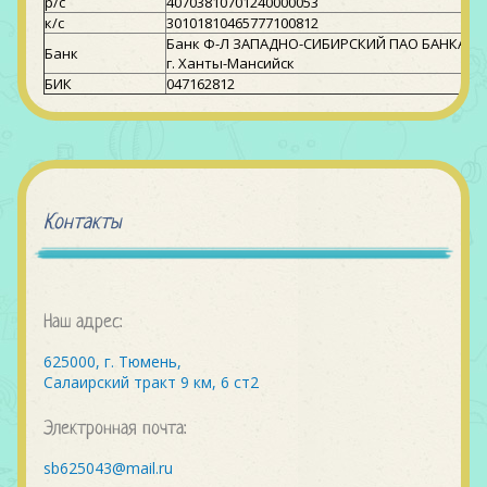
р/с
40703810701240000053
к/с
30101810465777100812
Банк Ф-Л ЗАПАДНО-СИБИРСКИЙ ПАО БАНКА "
Банк
г. Ханты-Мансийск
БИК
047162812
Контакты
Наш адрес:
625000, г. Тюмень,
Салаирский тракт 9 км, 6 ст2
Электронная почта:
sb625043@mail.ru