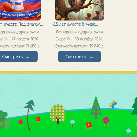
ет вместе: Под флагом
«15 лет вместе: В мире
няя каникулярная смена
Осенняя каникулярная смена
арства»
творчества»
о: 14 - 27 августа 2026
Скоро: 24 - 30 октября 2026
мость путевки: 71 680 р.
Стоимость путевки: 35 840 р.
Смотреть
Смотреть