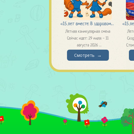
«15 лет вместе: В здоровом
«15 л
Летняя каникулярная смена
Лет
теле – сила единства»
Госуд
Сейчас идет: 29 июля - 11
Скор
августа 2026
Стои
Стоимость путевки: 71 680 р.
Смотреть