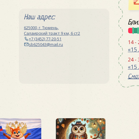
Наш адрес:
Бли
625000, г. Тюмень,
Салаирский тракт 9 км, 6 ст2
+7 (3452) 77-20-51
14 -
sb625043@mail.ru
24 -
Смот