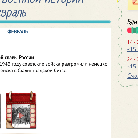
враль
Бли
ФЕВРАЛЬ
14 -
й славы России
24 -
в 1943 году советские войска разгромили немецко-
ойска в Сталинградской битве.
Смот