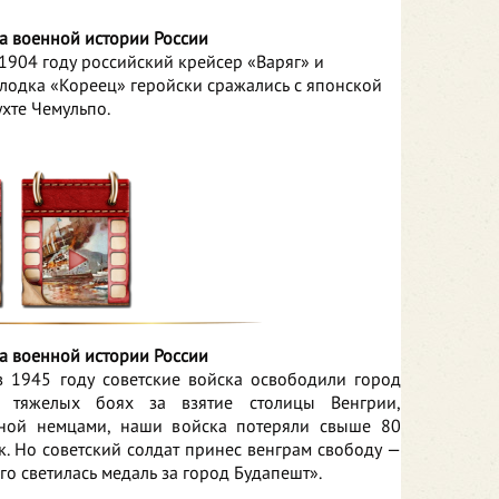
а военной истории России
в 1904 году российский крейсер «Варяг» и
лодка «Кореец» геройски сражались с японской
ухте Чемульпо.
а военной истории России
в 1945 году советские войска освободили город
В тяжелых боях за взятие столицы Венгрии,
ной немцами, наши войска потеряли свыше 80
к. Но советский солдат принес венграм свободу —
его светилась медаль за город Будапешт».