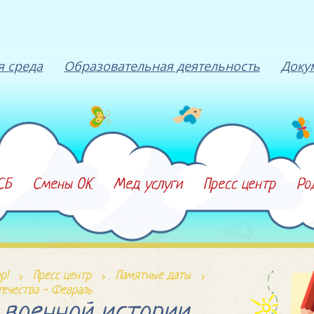
я среда
Образовательная деятельность
Доку
СБ
Смены ОК
Мед услуги
Пресс центр
Ро
р!
Пресс центр
Памятные даты
течества - Февраль
 военной истории