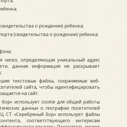
порта;
ребенка;
(свидетельства о рождении) ребенка;
порта (свидетельства о рождении) ребенка;
фона;
ия чисел, определяющая уникальный адрес
ети, данная информация не раскрывает
;
шие текстовые файлы, сохраняемые веб-
сетителей сайта, чтобы идентифицировать
ращается на сайт.
бор» использует cookie для общей работы
тических данных о географии посетителей
Ц СТ «Серебряный бор» использует файлы
онтента, соответствующего интересам
 эффективности рекламы. Посетитель может