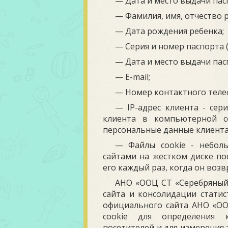
— Дата и место выдачи пас
— Фамилия, имя, отчество 
— Дата рождения ребенка;
— Серия и номер паспорта 
— Дата и место выдачи пас
— E-mail;
— Номер контактного теле
— IP-адрес клиента - сер
клиента в компьютерной с
персональные данные клиента
— Файлы сookie - неболь
сайтами на жестком диске по
его каждый раз, когда он возв
АНО «ООЦ СТ «Серебряный 
сайта и консолидации статис
официального сайта АНО «ОО
cookie для определения к
посетителей и для измерения